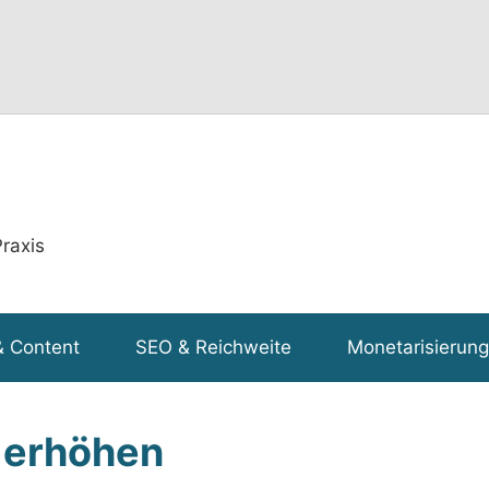
raxis
& Content
SEO & Reichweite
Monetarisierung
 erhöhen