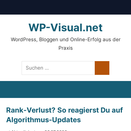
linkedin
twitter
RSS-
xing
Navigation
Feed
Zum
WP-Visual.net
Inhalt
springen
WordPress, Bloggen und Online-Erfolg aus der
Praxis
Suchen
Suchen
nach:
Rank-Verlust? So reagierst Du auf
Algorithmus-Updates