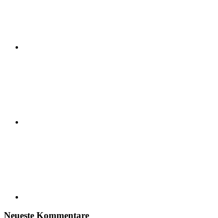
RSS-
Feed
xing
Neueste Kommentare